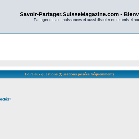
Savoir-Partager.SuisseMagazine.com - Bienv
Partager des connaissances et aussi discuter entre amis et n
Foire aux questions (Questions posées fréquemment)
nectés?