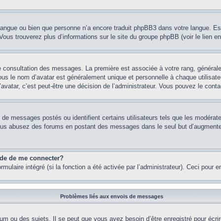
re langue ou bien que personne n’a encore traduit phpBB3 dans votre langue. Es
. Vous trouverez plus d’informations sur le site du groupe phpBB (voir le lien e
de consultation des messages. La première est associée à votre rang, généra
s le nom d’avatar est généralement unique et personnelle à chaque utilisateur.
’avatar, c’est peut-être une décision de l’administrateur. Vous pouvez le cont
e de messages postés ou identifient certains utilisateurs tels que les modéra
 Si vous abusez des forums en postant des messages dans le seul but d’augment
nde de me connecter?
rmulaire intégré (si la fonction a été activée par l’administrateur). Ceci pour 
Problèmes liés aux envois de messages
m ou des sujets. Il se peut que vous ayez besoin d’être enregistré pour écri