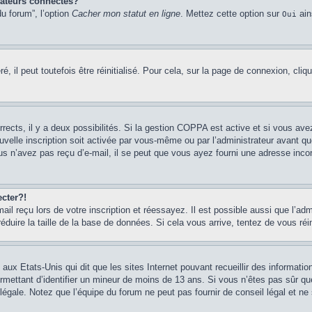
sateurs connectés?
u forum”, l’option
Cacher mon statut en ligne
. Mettez cette option sur
ain
Oui
 il peut toutefois être réinitialisé. Pour cela, sur la page de connexion, cliq
rrects, il y a deux possibilités. Si la gestion COPPA est active et si vous ave
uvelle inscription soit activée par vous-même ou par l’administrateur avant q
us n’avez pas reçu d’e-mail, il se peut que vous ayez fourni une adresse incorre
cter?!
l reçu lors de votre inscription et réessayez. Il est possible aussi que l’adm
éduire la taille de la base de données. Si cela vous arrive, tentez de vous réi
 aux Etats-Unis qui dit que les sites Internet pouvant recueillir des informa
permettant d’identifier un mineur de moins de 13 ans. Si vous n’êtes pas sûr q
gale. Notez que l’équipe du forum ne peut pas fournir de conseil légal et ne 