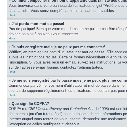
» Comment empêcher mon nom d’apparaître dans la liste des utili
Vous trouverez dans votre panneau de l’utilisateur, onglet “Préférences d
dans la liste. Vous serez compté parmi les utilisateurs invisibles.
Haut
» J’ai perdu mon mot de passe!
Pas de panique! Bien que votre mot de passe ne puisse pas être récupéré,
devriez pouvoir à nouveau vous connecter.
Haut
» Je suis enregistré mais je ne peux pas me connecter!
Vérifiez, en premier, vos nom d’utilisateur et mot de passe. S’ils sont co
suivre les instructions reçues. Certains forums nécessitent que toute no
l’inscription. Si vous avez reçu un e-mail, suivez ses instructions. Si vo
sûr de l’adresse e-mail fournie, contactez l’administrateur.
Haut
» Je me suis enregistré par le passé mais je ne peux plus me conne
Commencez par vérifier vos nom d’utilisateur et mot de passe dans l’e-mai
courant de supprimer régulièrement les utilisateurs ne postant pas pour r
Haut
» Que signifie COPPA?
COPPA (ou
Child Online Privacy and Protection Act
de 1998) est une loi
des parents (ou d’un tuteur légal) pour la collecte de ces informations 
Internet auquel vous tentez de vous inscrire, demandez une assistance lé
l’exception de celles soulignées ci-dessous.