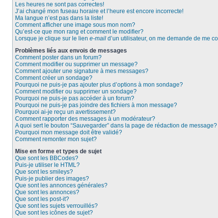
Les heures ne sont pas correctes!
J’ai changé mon fuseau horaire et l’heure est encore incorrecte!
Ma langue n’est pas dans la liste!
Comment afficher une image sous mon nom?
Qu’est-ce que mon rang et comment le modifier?
Lorsque je clique sur le lien
e-mail
d’un utilisateur, on me demande de me c
Problèmes liés aux envois de messages
Comment poster dans un forum?
Comment modifier ou supprimer un message?
Comment ajouter une signature à mes messages?
Comment créer un sondage?
Pourquoi ne puis-je pas ajouter plus d’options à mon sondage?
Comment modifier ou supprimer un sondage?
Pourquoi ne puis-je pas accéder à un forum?
Pourquoi ne puis-je pas joindre des fichiers à mon message?
Pourquoi ai-je reçu un avertissement?
Comment rapporter des messages à un modérateur?
A quoi sert le bouton “Sauvegarder” dans la page de rédaction de message?
Pourquoi mon message doit être validé?
Comment remonter mon sujet?
Mise en forme et types de sujet
Que sont les BBCodes?
Puis-je utiliser le HTML?
Que sont les smileys?
Puis-je publier des images?
Que sont les annonces générales?
Que sont les annonces?
Que sont les post-it?
Que sont les sujets verrouillés?
Que sont les icônes de sujet?