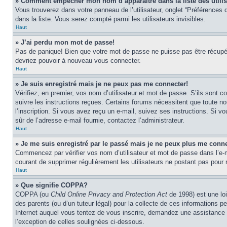
» Comment empêcher mon nom d’apparaître dans la liste des utili
Vous trouverez dans votre panneau de l’utilisateur, onglet “Préférences d
dans la liste. Vous serez compté parmi les utilisateurs invisibles.
Haut
» J’ai perdu mon mot de passe!
Pas de panique! Bien que votre mot de passe ne puisse pas être récupéré,
devriez pouvoir à nouveau vous connecter.
Haut
» Je suis enregistré mais je ne peux pas me connecter!
Vérifiez, en premier, vos nom d’utilisateur et mot de passe. S’ils sont co
suivre les instructions reçues. Certains forums nécessitent que toute no
l’inscription. Si vous avez reçu un e-mail, suivez ses instructions. Si vo
sûr de l’adresse e-mail fournie, contactez l’administrateur.
Haut
» Je me suis enregistré par le passé mais je ne peux plus me conne
Commencez par vérifier vos nom d’utilisateur et mot de passe dans l’e-mai
courant de supprimer régulièrement les utilisateurs ne postant pas pour r
Haut
» Que signifie COPPA?
COPPA (ou
Child Online Privacy and Protection Act
de 1998) est une loi
des parents (ou d’un tuteur légal) pour la collecte de ces informations 
Internet auquel vous tentez de vous inscrire, demandez une assistance lé
l’exception de celles soulignées ci-dessous.