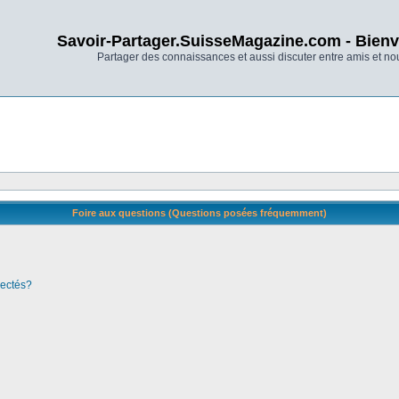
Savoir-Partager.SuisseMagazine.com - Bienv
Partager des connaissances et aussi discuter entre amis et n
Foire aux questions (Questions posées fréquemment)
nectés?