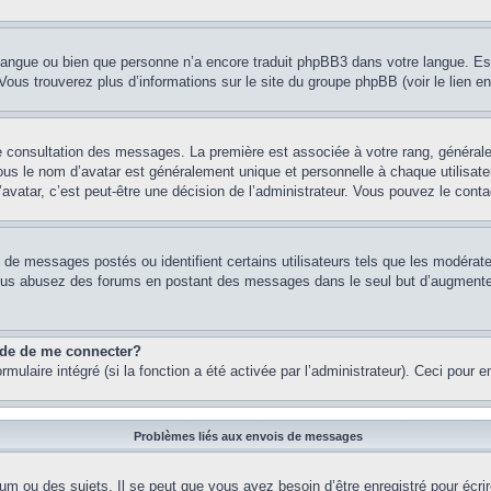
re langue ou bien que personne n’a encore traduit phpBB3 dans votre langue. Es
. Vous trouverez plus d’informations sur le site du groupe phpBB (voir le lien e
de consultation des messages. La première est associée à votre rang, généra
s le nom d’avatar est généralement unique et personnelle à chaque utilisateur.
’avatar, c’est peut-être une décision de l’administrateur. Vous pouvez le cont
e de messages postés ou identifient certains utilisateurs tels que les modéra
 Si vous abusez des forums en postant des messages dans le seul but d’augment
nde de me connecter?
rmulaire intégré (si la fonction a été activée par l’administrateur). Ceci pour 
Problèmes liés aux envois de messages
m ou des sujets. Il se peut que vous ayez besoin d’être enregistré pour écri