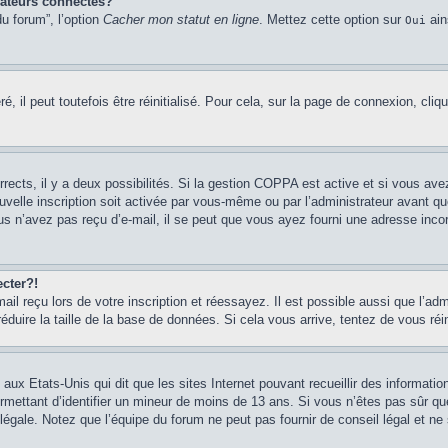
sateurs connectés?
u forum”, l’option
Cacher mon statut en ligne
. Mettez cette option sur
ain
Oui
 il peut toutefois être réinitialisé. Pour cela, sur la page de connexion, cliq
rrects, il y a deux possibilités. Si la gestion COPPA est active et si vous ave
uvelle inscription soit activée par vous-même ou par l’administrateur avant q
us n’avez pas reçu d’e-mail, il se peut que vous ayez fourni une adresse incorre
cter?!
l reçu lors de votre inscription et réessayez. Il est possible aussi que l’adm
éduire la taille de la base de données. Si cela vous arrive, tentez de vous réi
 aux Etats-Unis qui dit que les sites Internet pouvant recueillir des informa
permettant d’identifier un mineur de moins de 13 ans. Si vous n’êtes pas sûr q
gale. Notez que l’équipe du forum ne peut pas fournir de conseil légal et ne 