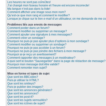
Les heures ne sont pas correctes!
J’ai changé mon fuseau horaire et l’heure est encore incorrecte!
Ma langue n’est pas dans la liste!
Comment afficher une image sous mon nom?
Qu’est-ce que mon rang et comment le modifier?
Lorsque je clique sur le lien
e-mail
d’un utilisateur, on me demande de me c
Problèmes liés aux envois de messages
Comment poster dans un forum?
Comment modifier ou supprimer un message?
Comment ajouter une signature à mes messages?
Comment créer un sondage?
Pourquoi ne puis-je pas ajouter plus d’options à mon sondage?
Comment modifier ou supprimer un sondage?
Pourquoi ne puis-je pas accéder à un forum?
Pourquoi ne puis-je pas joindre des fichiers à mon message?
Pourquoi ai-je reçu un avertissement?
Comment rapporter des messages à un modérateur?
A quoi sert le bouton “Sauvegarder” dans la page de rédaction de message?
Pourquoi mon message doit être validé?
Comment remonter mon sujet?
Mise en forme et types de sujet
Que sont les BBCodes?
Puis-je utiliser le HTML?
Que sont les smileys?
Puis-je publier des images?
Que sont les annonces générales?
Que sont les annonces?
Que sont les post-it?
Que sont les sujets verrouillés?
Que sont les icônes de sujet?