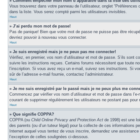
» Comment empêcher mon nom d’apparaître dans la liste des utili
Vous trouverez dans votre panneau de l’utilisateur, onglet “Préférences d
dans la liste. Vous serez compté parmi les utilisateurs invisibles.
Haut
» J’ai perdu mon mot de passe!
Pas de panique! Bien que votre mot de passe ne puisse pas être récupéré,
devriez pouvoir à nouveau vous connecter.
Haut
» Je suis enregistré mais je ne peux pas me connecter!
Vérifiez, en premier, vos nom d’utilisateur et mot de passe. S’ils sont co
suivre les instructions reçues. Certains forums nécessitent que toute no
l’inscription. Si vous avez reçu un e-mail, suivez ses instructions. Si vo
sûr de l’adresse e-mail fournie, contactez l’administrateur.
Haut
» Je me suis enregistré par le passé mais je ne peux plus me conne
Commencez par vérifier vos nom d’utilisateur et mot de passe dans l’e-mai
courant de supprimer régulièrement les utilisateurs ne postant pas pour r
Haut
» Que signifie COPPA?
COPPA (ou
Child Online Privacy and Protection Act
de 1998) est une loi
des parents (ou d’un tuteur légal) pour la collecte de ces informations 
Internet auquel vous tentez de vous inscrire, demandez une assistance lé
l’exception de celles soulignées ci-dessous.