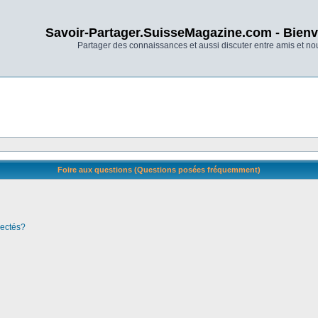
Savoir-Partager.SuisseMagazine.com - Bienv
Partager des connaissances et aussi discuter entre amis et n
Foire aux questions (Questions posées fréquemment)
nectés?