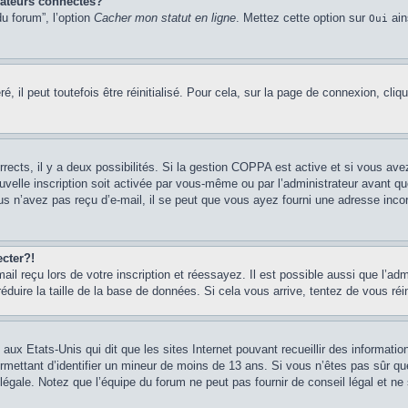
sateurs connectés?
u forum”, l’option
Cacher mon statut en ligne
. Mettez cette option sur
ain
Oui
 il peut toutefois être réinitialisé. Pour cela, sur la page de connexion, cliq
rrects, il y a deux possibilités. Si la gestion COPPA est active et si vous ave
uvelle inscription soit activée par vous-même ou par l’administrateur avant q
us n’avez pas reçu d’e-mail, il se peut que vous ayez fourni une adresse incorre
cter?!
l reçu lors de votre inscription et réessayez. Il est possible aussi que l’adm
éduire la taille de la base de données. Si cela vous arrive, tentez de vous réi
 aux Etats-Unis qui dit que les sites Internet pouvant recueillir des informa
permettant d’identifier un mineur de moins de 13 ans. Si vous n’êtes pas sûr q
gale. Notez que l’équipe du forum ne peut pas fournir de conseil légal et ne 