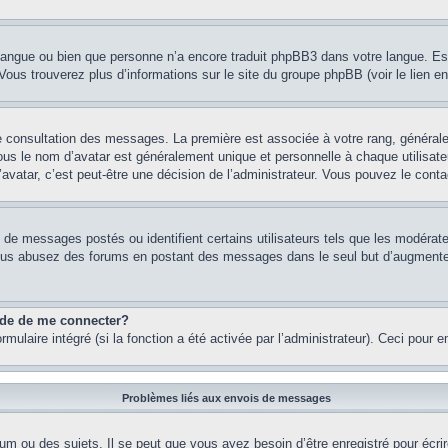
re langue ou bien que personne n’a encore traduit phpBB3 dans votre langue. Es
. Vous trouverez plus d’informations sur le site du groupe phpBB (voir le lien e
de consultation des messages. La première est associée à votre rang, généra
s le nom d’avatar est généralement unique et personnelle à chaque utilisateur.
’avatar, c’est peut-être une décision de l’administrateur. Vous pouvez le cont
e de messages postés ou identifient certains utilisateurs tels que les modéra
 Si vous abusez des forums en postant des messages dans le seul but d’augment
nde de me connecter?
rmulaire intégré (si la fonction a été activée par l’administrateur). Ceci pour 
Problèmes liés aux envois de messages
m ou des sujets. Il se peut que vous ayez besoin d’être enregistré pour écri