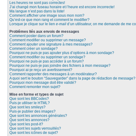
Les heures ne sont pas correctes!
J’ai changé mon fuseau horaire et l’heure est encore incorrecte!
Ma langue n’est pas dans la liste!
Comment afficher une image sous mon nom?
Qu’est-ce que mon rang et comment le modifier?
Lorsque je clique sur le lien
e-mail
d’un utilisateur, on me demande de me c
Problèmes liés aux envois de messages
Comment poster dans un forum?
Comment modifier ou supprimer un message?
Comment ajouter une signature à mes messages?
Comment créer un sondage?
Pourquoi ne puis-je pas ajouter plus d’options à mon sondage?
Comment modifier ou supprimer un sondage?
Pourquoi ne puis-je pas accéder à un forum?
Pourquoi ne puis-je pas joindre des fichiers à mon message?
Pourquoi ai-je reçu un avertissement?
Comment rapporter des messages à un modérateur?
A quoi sert le bouton “Sauvegarder” dans la page de rédaction de message?
Pourquoi mon message doit être validé?
Comment remonter mon sujet?
Mise en forme et types de sujet
Que sont les BBCodes?
Puis-je utiliser le HTML?
Que sont les smileys?
Puis-je publier des images?
Que sont les annonces générales?
Que sont les annonces?
Que sont les post-it?
Que sont les sujets verrouillés?
Que sont les icônes de sujet?