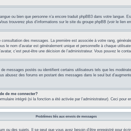
re langue ou bien que personne n’a encore traduit phpBB3 dans votre langue. Es
. Vous trouverez plus d’informations sur le site du groupe phpBB (voir le lien e
de consultation des messages. La première est associée à votre rang, généra
s le nom d’avatar est généralement unique et personnelle à chaque utilisateur.
’avatar, c’est peut-être une décision de l’administrateur. Vous pouvez le cont
e de messages postés ou identifient certains utilisateurs tels que les modéra
 Si vous abusez des forums en postant des messages dans le seul but d’augment
nde de me connecter?
rmulaire intégré (si la fonction a été activée par l’administrateur). Ceci pour 
Problèmes liés aux envois de messages
m ou des sujets. Il se peut que vous ayez besoin d’être enregistré pour écri