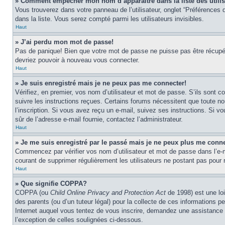
» Comment empêcher mon nom d’apparaître dans la liste des utili
Vous trouverez dans votre panneau de l’utilisateur, onglet “Préférences d
dans la liste. Vous serez compté parmi les utilisateurs invisibles.
Haut
» J’ai perdu mon mot de passe!
Pas de panique! Bien que votre mot de passe ne puisse pas être récupéré,
devriez pouvoir à nouveau vous connecter.
Haut
» Je suis enregistré mais je ne peux pas me connecter!
Vérifiez, en premier, vos nom d’utilisateur et mot de passe. S’ils sont co
suivre les instructions reçues. Certains forums nécessitent que toute no
l’inscription. Si vous avez reçu un e-mail, suivez ses instructions. Si vo
sûr de l’adresse e-mail fournie, contactez l’administrateur.
Haut
» Je me suis enregistré par le passé mais je ne peux plus me conne
Commencez par vérifier vos nom d’utilisateur et mot de passe dans l’e-mai
courant de supprimer régulièrement les utilisateurs ne postant pas pour r
Haut
» Que signifie COPPA?
COPPA (ou
Child Online Privacy and Protection Act
de 1998) est une loi
des parents (ou d’un tuteur légal) pour la collecte de ces informations 
Internet auquel vous tentez de vous inscrire, demandez une assistance lé
l’exception de celles soulignées ci-dessous.