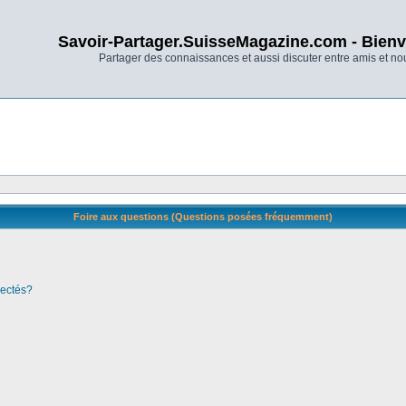
Savoir-Partager.SuisseMagazine.com - Bienv
Partager des connaissances et aussi discuter entre amis et n
Foire aux questions (Questions posées fréquemment)
nectés?