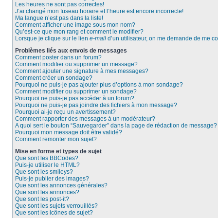
Les heures ne sont pas correctes!
J’ai changé mon fuseau horaire et l’heure est encore incorrecte!
Ma langue n’est pas dans la liste!
Comment afficher une image sous mon nom?
Qu’est-ce que mon rang et comment le modifier?
Lorsque je clique sur le lien
e-mail
d’un utilisateur, on me demande de me c
Problèmes liés aux envois de messages
Comment poster dans un forum?
Comment modifier ou supprimer un message?
Comment ajouter une signature à mes messages?
Comment créer un sondage?
Pourquoi ne puis-je pas ajouter plus d’options à mon sondage?
Comment modifier ou supprimer un sondage?
Pourquoi ne puis-je pas accéder à un forum?
Pourquoi ne puis-je pas joindre des fichiers à mon message?
Pourquoi ai-je reçu un avertissement?
Comment rapporter des messages à un modérateur?
A quoi sert le bouton “Sauvegarder” dans la page de rédaction de message?
Pourquoi mon message doit être validé?
Comment remonter mon sujet?
Mise en forme et types de sujet
Que sont les BBCodes?
Puis-je utiliser le HTML?
Que sont les smileys?
Puis-je publier des images?
Que sont les annonces générales?
Que sont les annonces?
Que sont les post-it?
Que sont les sujets verrouillés?
Que sont les icônes de sujet?