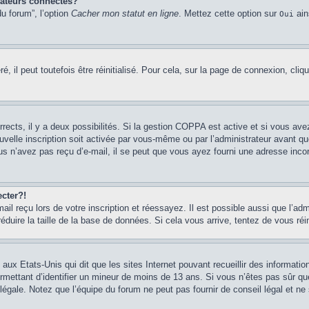
sateurs connectés?
u forum”, l’option
Cacher mon statut en ligne
. Mettez cette option sur
ain
Oui
 il peut toutefois être réinitialisé. Pour cela, sur la page de connexion, cliq
rrects, il y a deux possibilités. Si la gestion COPPA est active et si vous ave
uvelle inscription soit activée par vous-même ou par l’administrateur avant q
us n’avez pas reçu d’e-mail, il se peut que vous ayez fourni une adresse incorre
cter?!
l reçu lors de votre inscription et réessayez. Il est possible aussi que l’adm
éduire la taille de la base de données. Si cela vous arrive, tentez de vous réi
 aux Etats-Unis qui dit que les sites Internet pouvant recueillir des informa
permettant d’identifier un mineur de moins de 13 ans. Si vous n’êtes pas sûr q
gale. Notez que l’équipe du forum ne peut pas fournir de conseil légal et ne 