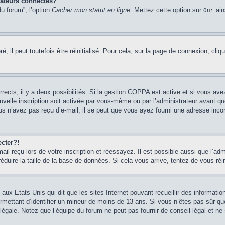
sateurs connectés?
u forum”, l’option
Cacher mon statut en ligne
. Mettez cette option sur
ain
Oui
 il peut toutefois être réinitialisé. Pour cela, sur la page de connexion, cliq
rrects, il y a deux possibilités. Si la gestion COPPA est active et si vous ave
uvelle inscription soit activée par vous-même ou par l’administrateur avant q
us n’avez pas reçu d’e-mail, il se peut que vous ayez fourni une adresse incorre
cter?!
l reçu lors de votre inscription et réessayez. Il est possible aussi que l’adm
éduire la taille de la base de données. Si cela vous arrive, tentez de vous réi
 aux Etats-Unis qui dit que les sites Internet pouvant recueillir des informa
permettant d’identifier un mineur de moins de 13 ans. Si vous n’êtes pas sûr q
gale. Notez que l’équipe du forum ne peut pas fournir de conseil légal et ne 