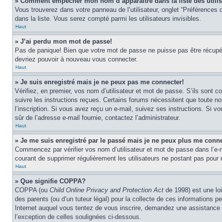
» Comment empêcher mon nom d’apparaître dans la liste des utili
Vous trouverez dans votre panneau de l’utilisateur, onglet “Préférences d
dans la liste. Vous serez compté parmi les utilisateurs invisibles.
Haut
» J’ai perdu mon mot de passe!
Pas de panique! Bien que votre mot de passe ne puisse pas être récupéré,
devriez pouvoir à nouveau vous connecter.
Haut
» Je suis enregistré mais je ne peux pas me connecter!
Vérifiez, en premier, vos nom d’utilisateur et mot de passe. S’ils sont co
suivre les instructions reçues. Certains forums nécessitent que toute no
l’inscription. Si vous avez reçu un e-mail, suivez ses instructions. Si vo
sûr de l’adresse e-mail fournie, contactez l’administrateur.
Haut
» Je me suis enregistré par le passé mais je ne peux plus me conne
Commencez par vérifier vos nom d’utilisateur et mot de passe dans l’e-mai
courant de supprimer régulièrement les utilisateurs ne postant pas pour r
Haut
» Que signifie COPPA?
COPPA (ou
Child Online Privacy and Protection Act
de 1998) est une loi
des parents (ou d’un tuteur légal) pour la collecte de ces informations 
Internet auquel vous tentez de vous inscrire, demandez une assistance lé
l’exception de celles soulignées ci-dessous.