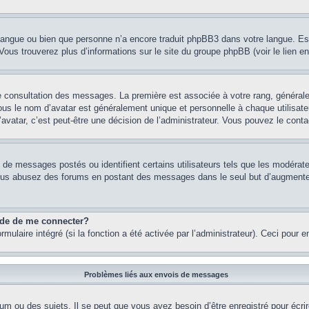
re langue ou bien que personne n’a encore traduit phpBB3 dans votre langue. Es
. Vous trouverez plus d’informations sur le site du groupe phpBB (voir le lien e
de consultation des messages. La première est associée à votre rang, généra
s le nom d’avatar est généralement unique et personnelle à chaque utilisateur.
’avatar, c’est peut-être une décision de l’administrateur. Vous pouvez le cont
e de messages postés ou identifient certains utilisateurs tels que les modéra
 Si vous abusez des forums en postant des messages dans le seul but d’augment
nde de me connecter?
rmulaire intégré (si la fonction a été activée par l’administrateur). Ceci pour 
Problèmes liés aux envois de messages
m ou des sujets. Il se peut que vous ayez besoin d’être enregistré pour écri