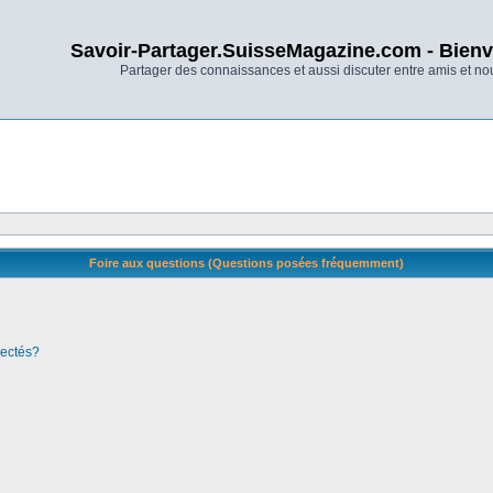
Savoir-Partager.SuisseMagazine.com - Bienv
Partager des connaissances et aussi discuter entre amis et n
Foire aux questions (Questions posées fréquemment)
nectés?