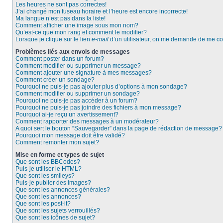
Les heures ne sont pas correctes!
J’ai changé mon fuseau horaire et l’heure est encore incorrecte!
Ma langue n’est pas dans la liste!
Comment afficher une image sous mon nom?
Qu’est-ce que mon rang et comment le modifier?
Lorsque je clique sur le lien
e-mail
d’un utilisateur, on me demande de me c
Problèmes liés aux envois de messages
Comment poster dans un forum?
Comment modifier ou supprimer un message?
Comment ajouter une signature à mes messages?
Comment créer un sondage?
Pourquoi ne puis-je pas ajouter plus d’options à mon sondage?
Comment modifier ou supprimer un sondage?
Pourquoi ne puis-je pas accéder à un forum?
Pourquoi ne puis-je pas joindre des fichiers à mon message?
Pourquoi ai-je reçu un avertissement?
Comment rapporter des messages à un modérateur?
A quoi sert le bouton “Sauvegarder” dans la page de rédaction de message?
Pourquoi mon message doit être validé?
Comment remonter mon sujet?
Mise en forme et types de sujet
Que sont les BBCodes?
Puis-je utiliser le HTML?
Que sont les smileys?
Puis-je publier des images?
Que sont les annonces générales?
Que sont les annonces?
Que sont les post-it?
Que sont les sujets verrouillés?
Que sont les icônes de sujet?